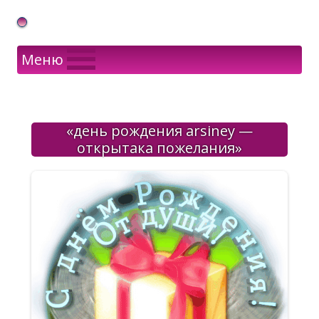
Gif Открытки в подарок
Меню
«день рождения arsiney —
открытака пожелания»