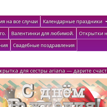
я на все случаи
Календарные праздники
го.
Валентинки для любимой.
Открытки н
ния
Свадебные поздравления
крытка для сестры ariana — дарите счаст