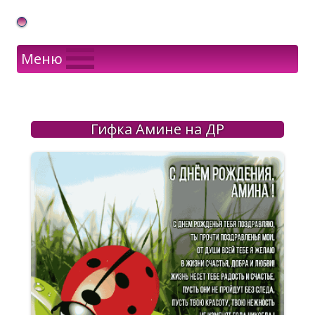
Gif Открытки в подарок
Меню
Гифка Амине на ДР