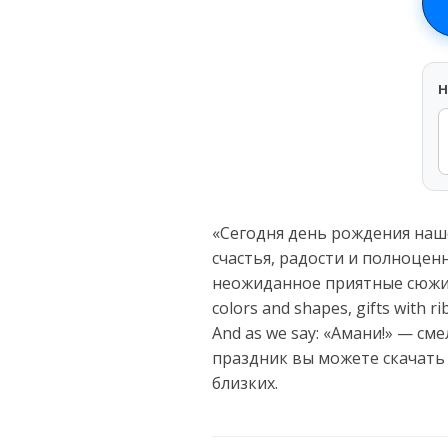
H
«Сегодня день рождения наш
счастья, радости и полноцен
неожиданное приятные сюжиеты
colors and shapes, gifts with ri
And as we say: «Амани!» — с
праздник вы можете скачать
близких.