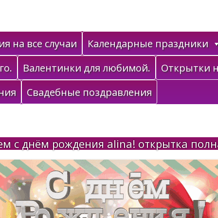
я на все случаи
Календарные праздники
го.
Валентинки для любимой.
Открытки н
ния
Свадебные поздравления
м с днём рождения alina! открытка пол