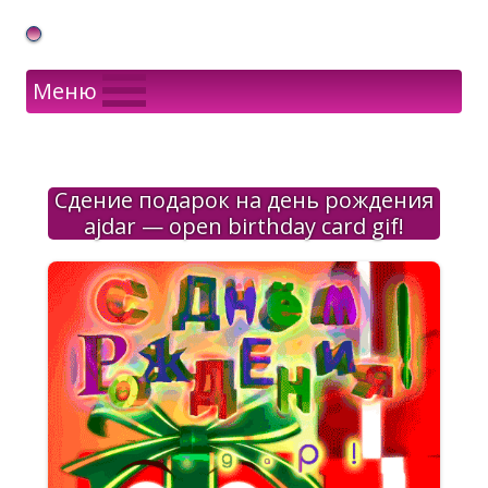
Gif Открытки в подарок
Меню
Сдение подарок на день рождения
ajdar — open birthday card gif!