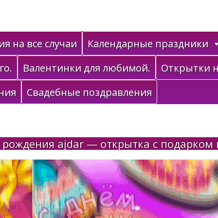
я на все случаи
Календарные праздники
го.
Валентинки для любимой.
Открытки н
ния
Свадебные поздравления
 рождения ajdar — открытка с подарком 