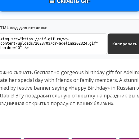
Скачать GIF
TML код для вставки:
Копировать
но скачать бесплатно gorgeous birthday gift for Adelina. 
rate her special day with friends or family members. A stun
ied by festive banner saying «Happy Birthday» in Russian tex
ettable! Эту поздравительную открытку на праздник вы 
аздничная открытка порадуют ваших близких.