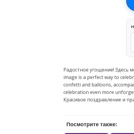
H
Радостное угощение! Здесь мож
image is a perfect way to celeb
confetti and balloons, accompan
celebration even more unforg
Красивое поздравление и пр
Посмотрите также: