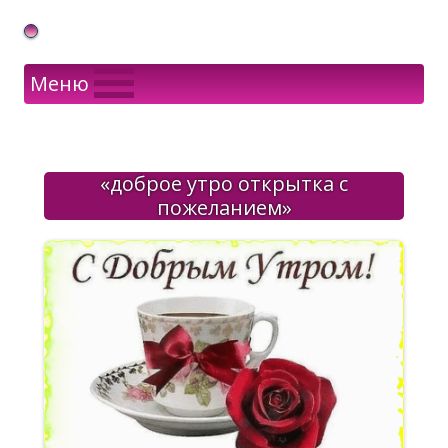
Gif Открытки в подарок
Меню
«доброе утро открытка с
пожеланием»