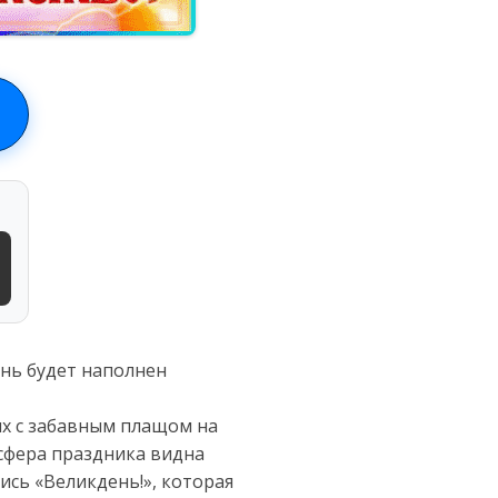
ень будет наполнен
их с забавным плащом на
осфера праздника видна
сь «Великдень!», которая