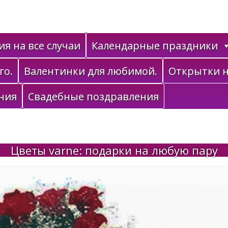
я на все случаи
Календарные праздники
го.
Валентинки для любимой.
Открытки н
ния
Свадебные поздравления
Цветы varne: подарки на любую пару