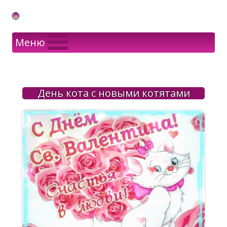
Gif Открытки в подарок
Меню
День кота с новыми котятами