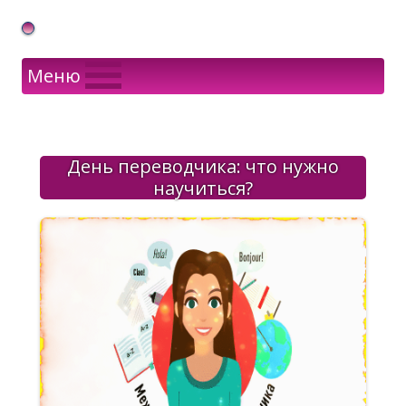
Gif Открытки в подарок
Меню
День переводчика: что нужно
научиться?