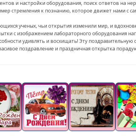
нтов и настройки оборудования, поиск ответов на нер
имер стремления к познанию, которое движет нами с с
ющихся ученых, чьи открытия изменили мир, и вдохнове
ткрытки с изображением лабораторного оборудования н
особности удивлять и восхищать! Эту поздравительную 
Красивое поздравление и праздничная открытка порадую