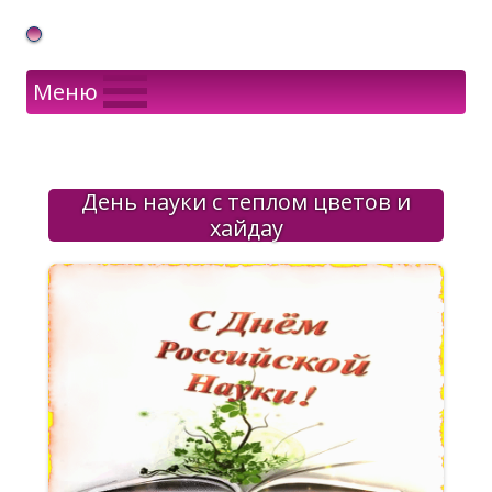
Gif Открытки в подарок
Меню
День науки с теплом цветов и
хайдау