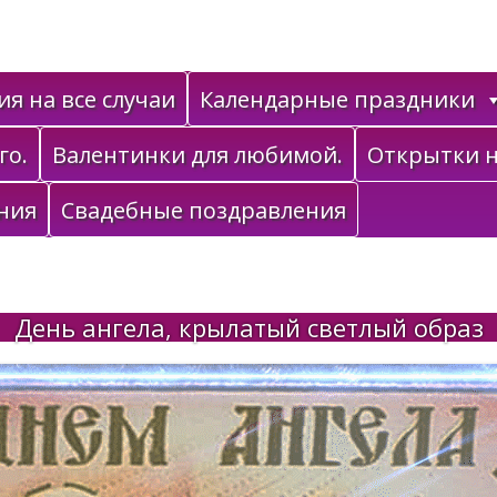
я на все случаи
Календарные праздники
го.
Валентинки для любимой.
Открытки н
ния
Свадебные поздравления
День ангела, крылатый светлый образ