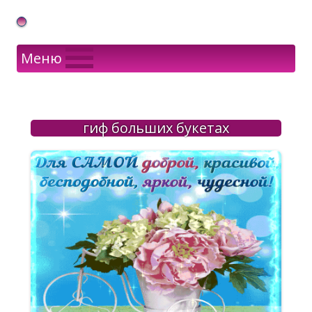
Gif Открытки в подарок
Меню
гиф больших букетах