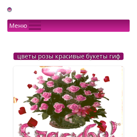
Gif Открытки в подарок
Меню
цветы розы красивые букеты гиф