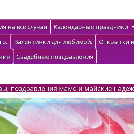
я на все случаи
Календарные праздники
го.
Валентинки для любимой.
Открытки н
ния
Свадебные поздравления
зы, поздравления маме и майские наде